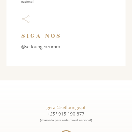
nacional)

SIGA-NOS
@setloungeazurara
geral@setlounge.pt
+351
915 190 877
(chamada para rede móvel nacional)